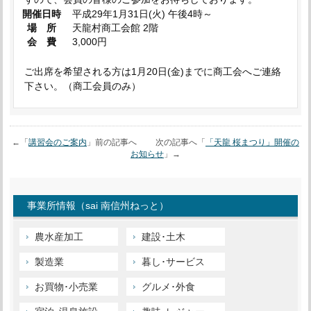
開催日時
平成29年1月31日(火) 午後4時～
場 所
天龍村商工会館 2階
会 費
3,000円
ご出席を希望される方は1月20日(金)までに商工会へご連絡
下さい。（商工会員のみ）
←「
講習会のご案内
」前の記事へ 次の記事へ「
「天龍 桜まつり」開催の
お知らせ
」→
事業所情報（sai 南信州ねっと）
農水産加工
建設･土木
製造業
暮し･サービス
お買物･小売業
グルメ･外食