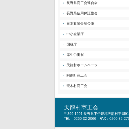
長野県商工会連合会
長野県信用保証協会
日本政策金融公庫
中小企業庁
国税庁
厚生労働省
天龍村ホームページ
阿南町商工会
売木村商工会
天龍村商工会
〒399-1201 長野県下伊那郡天龍村平岡914
TEL：0260-32-2066 FAX：0260-32-27