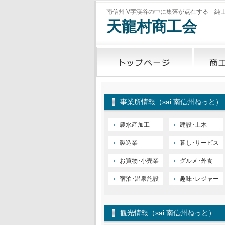
南信州 V字渓谷の中に集落が点在する「純山
天龍村商工会
事業所情報（sai 南信州ねっと）
農水産加工
建設･土木
製造業
暮し･サービス
お買物･小売業
グルメ･外食
宿泊･温泉施設
趣味･レジャー
観光情報（sai 南信州ねっと）